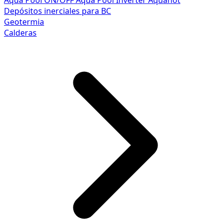
Aqua Pool ON/OFF
Aqua Pool Inverter
Aquahot
Depósitos inerciales para BC
Geotermia
Calderas