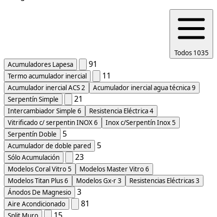
Todos
1035
91
Acumuladores Lapesa
11
Termo acumulador inercial
Acumulador inercial ACS
2
Acumulador inercial agua técnica
9
21
Serpentín Simple
Intercambiador Simple
6
Resistencia Eléctrica
4
Vitrificado c/ serpentin INOX
6
Inox c/Serpentín Inox
5
5
Serpentín Doble
5
Acumulador de doble pared
23
Sólo Acumulación
Modelos Coral Vitro
5
Modelos Master Vitro
6
Modelos Titan Plus
6
Modelos Gx-r
3
Resistencias Eléctricas
3
3
Ánodos De Magnesio
81
Aire Acondicionado
15
Split Muro