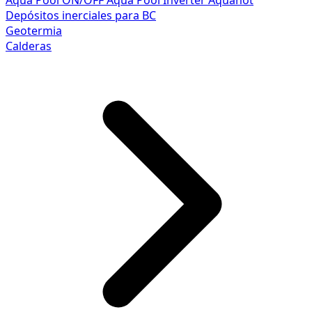
Aqua Pool ON/OFF
Aqua Pool Inverter
Aquahot
Depósitos inerciales para BC
Geotermia
Calderas