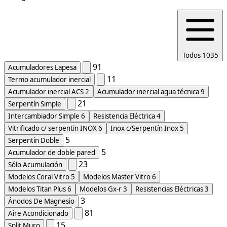
Todos
1035
91
Acumuladores Lapesa
11
Termo acumulador inercial
Acumulador inercial ACS
2
Acumulador inercial agua técnica
9
21
Serpentín Simple
Intercambiador Simple
6
Resistencia Eléctrica
4
Vitrificado c/ serpentin INOX
6
Inox c/Serpentín Inox
5
5
Serpentín Doble
5
Acumulador de doble pared
23
Sólo Acumulación
Modelos Coral Vitro
5
Modelos Master Vitro
6
Modelos Titan Plus
6
Modelos Gx-r
3
Resistencias Eléctricas
3
3
Ánodos De Magnesio
81
Aire Acondicionado
15
Split Muro