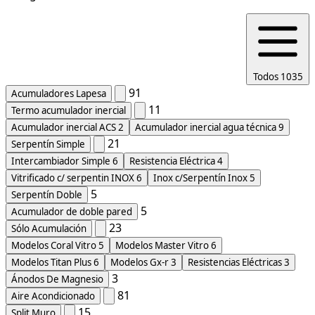
Todos
1035
91
Acumuladores Lapesa
11
Termo acumulador inercial
Acumulador inercial ACS
2
Acumulador inercial agua técnica
9
21
Serpentín Simple
Intercambiador Simple
6
Resistencia Eléctrica
4
Vitrificado c/ serpentin INOX
6
Inox c/Serpentín Inox
5
5
Serpentín Doble
5
Acumulador de doble pared
23
Sólo Acumulación
Modelos Coral Vitro
5
Modelos Master Vitro
6
Modelos Titan Plus
6
Modelos Gx-r
3
Resistencias Eléctricas
3
3
Ánodos De Magnesio
81
Aire Acondicionado
15
Split Muro