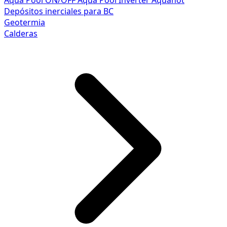
Aqua Pool ON/OFF
Aqua Pool Inverter
Aquahot
Depósitos inerciales para BC
Geotermia
Calderas