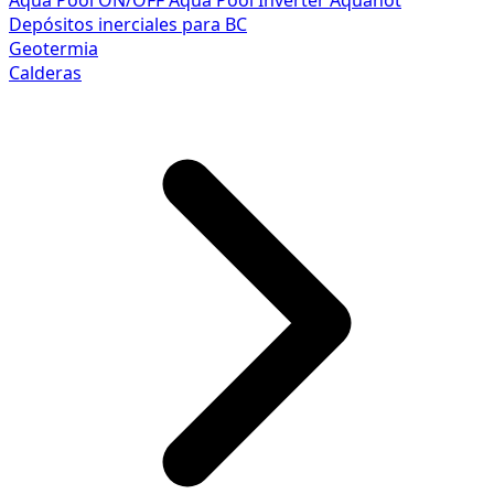
Aqua Pool ON/OFF
Aqua Pool Inverter
Aquahot
Depósitos inerciales para BC
Geotermia
Calderas