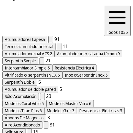
Todos
1035
91
Acumuladores Lapesa
11
Termo acumulador inercial
Acumulador inercial ACS
2
Acumulador inercial agua técnica
9
21
Serpentín Simple
Intercambiador Simple
6
Resistencia Eléctrica
4
Vitrificado c/ serpentin INOX
6
Inox c/Serpentín Inox
5
5
Serpentín Doble
5
Acumulador de doble pared
23
Sólo Acumulación
Modelos Coral Vitro
5
Modelos Master Vitro
6
Modelos Titan Plus
6
Modelos Gx-r
3
Resistencias Eléctricas
3
3
Ánodos De Magnesio
81
Aire Acondicionado
15
Split Muro