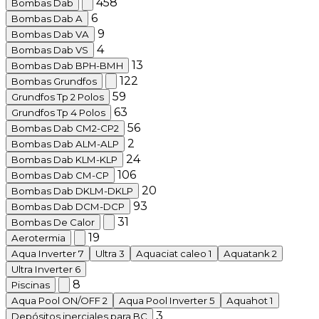
458
Bombas Dab
6
Bombas Dab A
9
Bombas Dab VA
4
Bombas Dab VS
13
Bombas Dab BPH-BMH
122
Bombas Grundfos
59
Grundfos Tp 2 Polos
63
Grundfos Tp 4 Polos
56
Bombas Dab CM2-CP2
2
Bombas Dab ALM-ALP
24
Bombas Dab KLM-KLP
106
Bombas Dab CM-CP
20
Bombas Dab DKLM-DKLP
93
Bombas Dab DCM-DCP
31
Bombas De Calor
19
Aerotermia
Aqua Inverter
7
Ultra
3
Aquaciat caleo
1
Aquatank
2
Ultra Inverter
6
8
Piscinas
Aqua Pool ON/OFF
2
Aqua Pool Inverter
5
Aquahot
1
3
Depósitos inerciales para BC