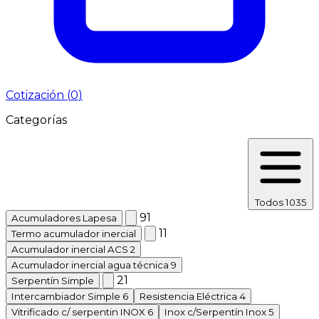
Cotización (
0
)
Categorías
Todos
1035
91
Acumuladores Lapesa
11
Termo acumulador inercial
Acumulador inercial ACS
2
Acumulador inercial agua técnica
9
21
Serpentín Simple
Intercambiador Simple
6
Resistencia Eléctrica
4
Vitrificado c/ serpentin INOX
6
Inox c/Serpentín Inox
5