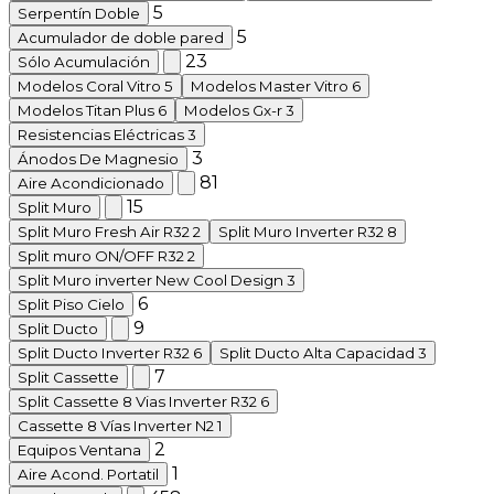
5
Serpentín Doble
5
Acumulador de doble pared
23
Sólo Acumulación
Modelos Coral Vitro
5
Modelos Master Vitro
6
Modelos Titan Plus
6
Modelos Gx-r
3
Resistencias Eléctricas
3
3
Ánodos De Magnesio
81
Aire Acondicionado
15
Split Muro
Split Muro Fresh Air R32
2
Split Muro Inverter R32
8
Split muro ON/OFF R32
2
Split Muro inverter New Cool Design
3
6
Split Piso Cielo
9
Split Ducto
Split Ducto Inverter R32
6
Split Ducto Alta Capacidad
3
7
Split Cassette
Split Cassette 8 Vias Inverter R32
6
Cassette 8 Vías Inverter N2
1
2
Equipos Ventana
1
Aire Acond. Portatil