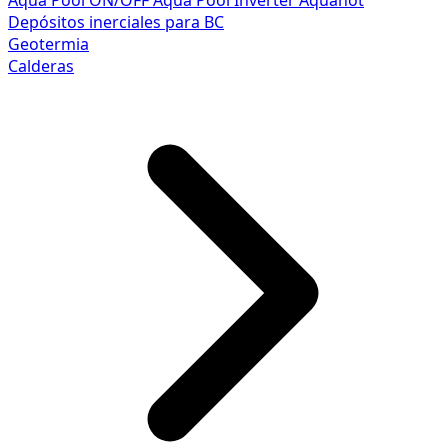
Aqua Pool ON/OFF
Aqua Pool Inverter
Aquahot
Depósitos inerciales para BC
Geotermia
Calderas