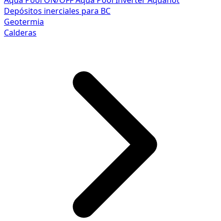
Aqua Pool ON/OFF
Aqua Pool Inverter
Aquahot
Depósitos inerciales para BC
Geotermia
Calderas