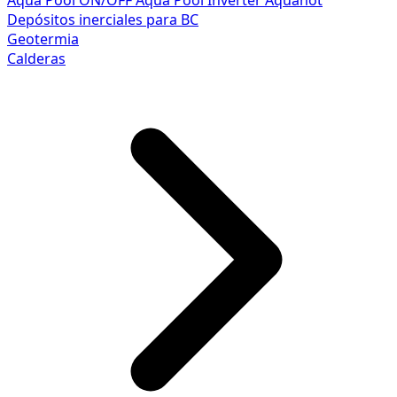
Aqua Pool ON/OFF
Aqua Pool Inverter
Aquahot
Depósitos inerciales para BC
Geotermia
Calderas