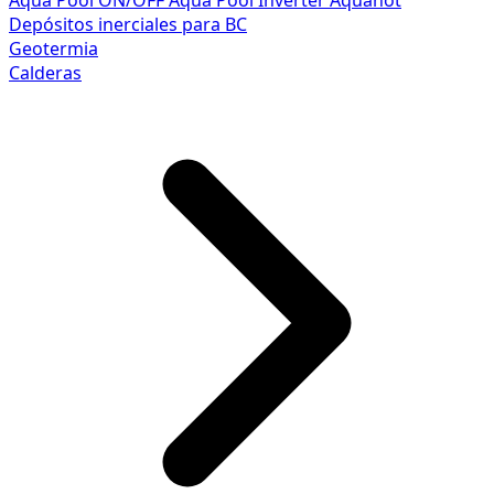
Aqua Pool ON/OFF
Aqua Pool Inverter
Aquahot
Depósitos inerciales para BC
Geotermia
Calderas