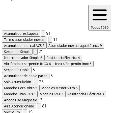
Todos
1035
91
Acumuladores Lapesa
11
Termo acumulador inercial
Acumulador inercial ACS
2
Acumulador inercial agua técnica
9
21
Serpentín Simple
Intercambiador Simple
6
Resistencia Eléctrica
4
Vitrificado c/ serpentin INOX
6
Inox c/Serpentín Inox
5
5
Serpentín Doble
5
Acumulador de doble pared
23
Sólo Acumulación
Modelos Coral Vitro
5
Modelos Master Vitro
6
Modelos Titan Plus
6
Modelos Gx-r
3
Resistencias Eléctricas
3
3
Ánodos De Magnesio
81
Aire Acondicionado
15
Split Muro