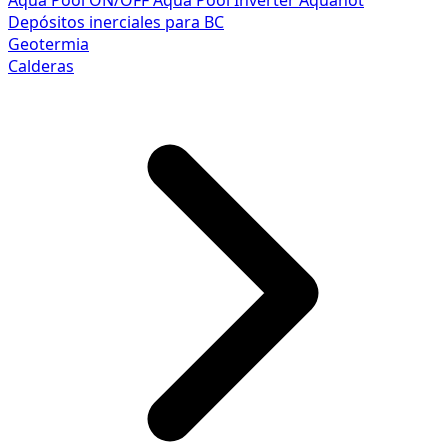
Aqua Pool ON/OFF
Aqua Pool Inverter
Aquahot
Depósitos inerciales para BC
Geotermia
Calderas