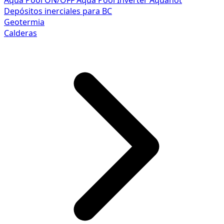
Aqua Pool ON/OFF
Aqua Pool Inverter
Aquahot
Depósitos inerciales para BC
Geotermia
Calderas