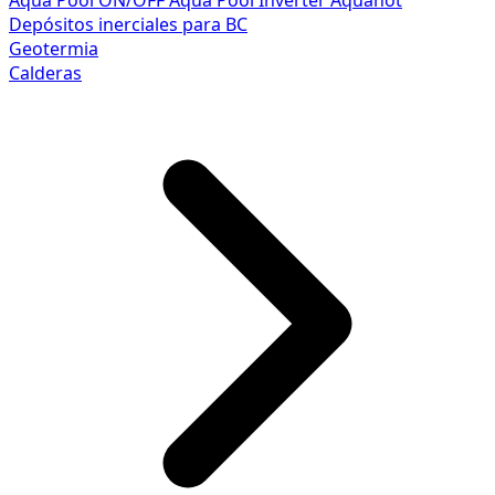
Aqua Pool ON/OFF
Aqua Pool Inverter
Aquahot
Depósitos inerciales para BC
Geotermia
Calderas