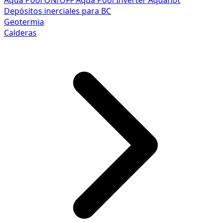
Aqua Pool ON/OFF
Aqua Pool Inverter
Aquahot
Depósitos inerciales para BC
Geotermia
Calderas