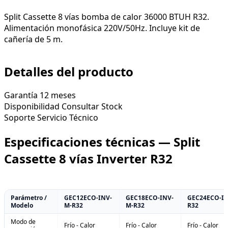
Split Cassette 8 vías bomba de calor 36000 BTUH R32.
Alimentación monofásica 220V/50Hz. Incluye kit de
cañería de 5 m.
Detalles del producto
Garantía
12 meses
Disponibilidad
Consultar Stock
Soporte
Servicio Técnico
Especificaciones técnicas — Split
Cassette 8 vías Inverter R32
Parámetro /
GEC12ECO-INV-
GEC18ECO-INV-
GEC24ECO-IN
Modelo
M-R32
M-R32
R32
Modo de
Frío - Calor
Frío - Calor
Frío - Calor