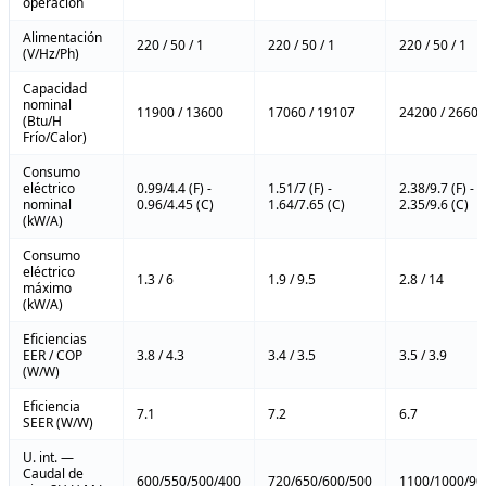
operación
Alimentación
220 / 50 / 1
220 / 50 / 1
220 / 50 / 1
(V/Hz/Ph)
Capacidad
nominal
11900 / 13600
17060 / 19107
24200 / 26600
(Btu/H
Frío/Calor)
Consumo
eléctrico
0.99/4.4 (F) -
1.51/7 (F) -
2.38/9.7 (F) -
nominal
0.96/4.45 (C)
1.64/7.65 (C)
2.35/9.6 (C)
(kW/A)
Consumo
eléctrico
1.3 / 6
1.9 / 9.5
2.8 / 14
máximo
(kW/A)
Eficiencias
EER / COP
3.8 / 4.3
3.4 / 3.5
3.5 / 3.9
(W/W)
Eficiencia
7.1
7.2
6.7
SEER (W/W)
U. int. —
Caudal de
600/550/500/400
720/650/600/500
1100/1000/90