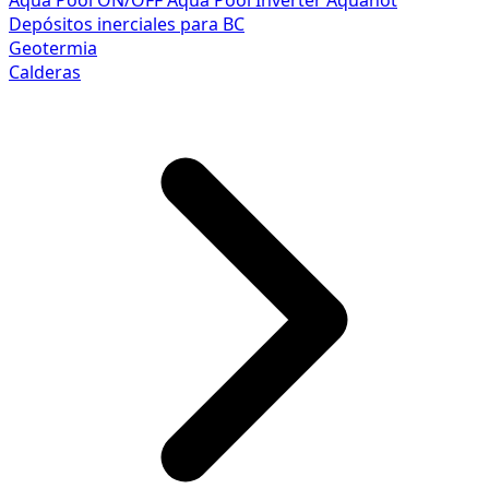
Aqua Pool ON/OFF
Aqua Pool Inverter
Aquahot
Depósitos inerciales para BC
Geotermia
Calderas