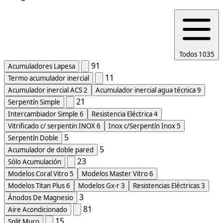
Todos
1035
91
Acumuladores Lapesa
11
Termo acumulador inercial
Acumulador inercial ACS
2
Acumulador inercial agua técnica
9
21
Serpentín Simple
Intercambiador Simple
6
Resistencia Eléctrica
4
Vitrificado c/ serpentin INOX
6
Inox c/Serpentín Inox
5
5
Serpentín Doble
5
Acumulador de doble pared
23
Sólo Acumulación
Modelos Coral Vitro
5
Modelos Master Vitro
6
Modelos Titan Plus
6
Modelos Gx-r
3
Resistencias Eléctricas
3
3
Ánodos De Magnesio
81
Aire Acondicionado
15
Split Muro