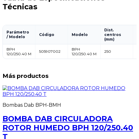
Técnicas
Dist.
Parámetro
Código
Modelo
centros
/ Modelo
(mm)
BPH
BPH
505907002
250
120/250.40 M
120/250.40 M
Más productos
Bombas Dab BPH-BMH
BOMBA DAB CIRCULADORA
ROTOR HUMEDO BPH 120/250.40
T