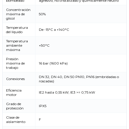
bombeado
agresivo, no cristalizado y químicamente neutro
Concentración
máxima de
50%
glicol
Temperatura
De -15°C a +140°C
del líquido
Temperatura
ambiente
+50°C
máxima
Presión
máxima de
16 bar (1600 kPa)
trabajo
DN 32, DN 40, DN 50 PN10, PN16 (embridadas o
Conexiones
roscadas)
Eficiencia
IE2 hasta 0,55 kW; IE3 >= 0,75 kW
motor
Grado de
IPX5
protección
Clase de
F
aislamiento