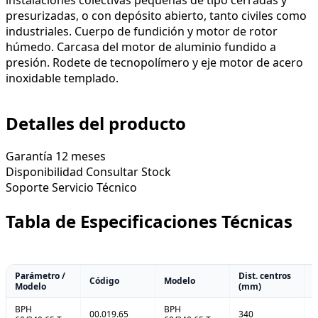
presurizadas, o con depósito abierto, tanto civiles como
industriales. Cuerpo de fundición y motor de rotor
húmedo. Carcasa del motor de aluminio fundido a
presión. Rodete de tecnopolímero y eje motor de acero
inoxidable templado.
Detalles del producto
Garantía
12 meses
Disponibilidad
Consultar Stock
Soporte
Servicio Técnico
Tabla de Especificaciones Técnicas
Parámetro /
Dist. centros
Código
Modelo
C
Modelo
(mm)
BPH
BPH
00.019.65
340
D