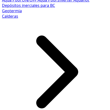
Aqua Pool ON/OFF
Aqua Pool Inverter
Aquahot
Depósitos inerciales para BC
Geotermia
Calderas