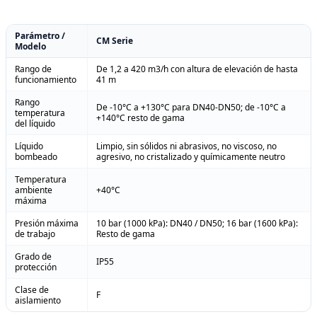
Parámetro /
CM Serie
Modelo
Rango de
De 1,2 a 420 m3/h con altura de elevación de hasta
funcionamiento
41 m
Rango
De -10°C a +130°C para DN40-DN50; de -10°C a
temperatura
+140°C resto de gama
del líquido
Líquido
Limpio, sin sólidos ni abrasivos, no viscoso, no
bombeado
agresivo, no cristalizado y químicamente neutro
Temperatura
ambiente
+40°C
máxima
Presión máxima
10 bar (1000 kPa): DN40 / DN50; 16 bar (1600 kPa):
de trabajo
Resto de gama
Grado de
IP55
protección
Clase de
F
aislamiento