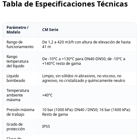
Tabla de Especificaciones Técnicas
Parámetro /
CM Serie
Modelo
Rango de
De 1,2 a 420 m3/h con altura de elevación de hasta
funcionamiento
41 m
Rango
De -10°C a +130°C para DN40-DN50; de -10°C a
temperatura
+140°C resto de gama
del líquido
Líquido
Limpio, sin sólidos ni abrasivos, no viscoso, no
bombeado
agresivo, no cristalizado y químicamente neutro
Temperatura
ambiente
+40°C
máxima
Presión máxima
10 bar (1000 kPa): DN40 / DN50; 16 bar (1600 kPa):
de trabajo
Resto de gama
Grado de
IP55
protección
Clase de