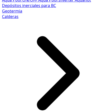
Aqua Pool ON/OFF
Aqua Pool Inverter
Aquahot
Depósitos inerciales para BC
Geotermia
Calderas