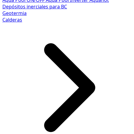
Aqua Pool ON/OFF
Aqua Pool Inverter
Aquahot
Depósitos inerciales para BC
Geotermia
Calderas