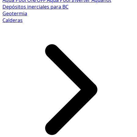
Aqua Pool ON/OFF
Aqua Pool Inverter
Aquahot
Depósitos inerciales para BC
Geotermia
Calderas