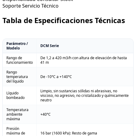
Soporte
Servicio Técnico
Tabla de Especificaciones Técnicas
Parámetro /
DCM Serie
Modelo
Rango de
De 1,2 a 420 m3/h con altura de elevación de hasta
funcionamiento
41 m
Rango
temperatura
De -10°C a +140°C
del líquido
Limpio, sin sustancias sólidas ni abrasivas, no
Líquido
viscoso, no agresivo, no cristalizado y químicamente
bombeado
neutro
Temperatura
ambiente
+40°C
máxima
Presión
máxima de
16 bar (1600 kPa): Resto de gama