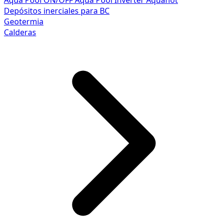
Aqua Pool ON/OFF
Aqua Pool Inverter
Aquahot
Depósitos inerciales para BC
Geotermia
Calderas