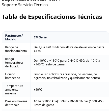
Soporte
Servicio Técnico
Tabla de Especificaciones Técnicas
Parámetro /
CM Serie
Modelo
Rango de
De 1,2 a 420 m3/h con altura de elevación de hasta
funcionamiento
41 m
Rango
De -10°C a +130°C para DN40-DN50; de -10°C a
temperatura
+140°C resto de gama
del líquido
Líquido
Limpio, sin sólidos ni abrasivos, no viscoso, no
bombeado
agresivo, no cristalizado y químicamente neutro
Temperatura
ambiente
+40°C
máxima
Presión máxima
10 bar (1000 kPa): DN40 / DN50; 16 bar (1600 kPa):
de trabajo
Resto de gama