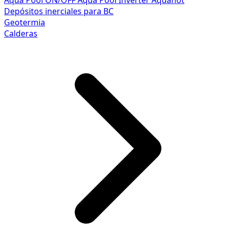
Aqua Pool ON/OFF
Aqua Pool Inverter
Aquahot
Depósitos inerciales para BC
Geotermia
Calderas