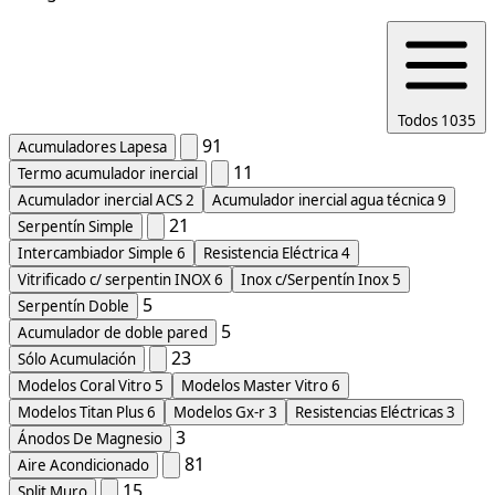
Todos
1035
91
Acumuladores Lapesa
11
Termo acumulador inercial
Acumulador inercial ACS
2
Acumulador inercial agua técnica
9
21
Serpentín Simple
Intercambiador Simple
6
Resistencia Eléctrica
4
Vitrificado c/ serpentin INOX
6
Inox c/Serpentín Inox
5
5
Serpentín Doble
5
Acumulador de doble pared
23
Sólo Acumulación
Modelos Coral Vitro
5
Modelos Master Vitro
6
Modelos Titan Plus
6
Modelos Gx-r
3
Resistencias Eléctricas
3
3
Ánodos De Magnesio
81
Aire Acondicionado
15
Split Muro