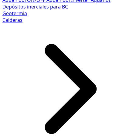
Aqua Pool ON/OFF
Aqua Pool Inverter
Aquahot
Depósitos inerciales para BC
Geotermia
Calderas