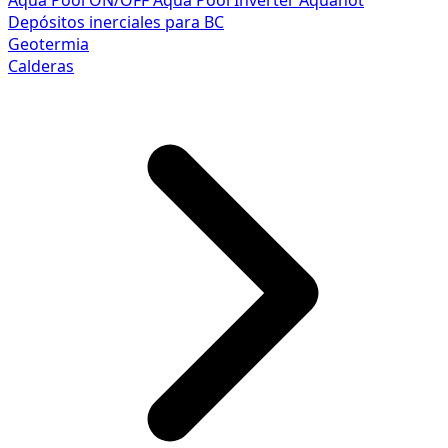
Aqua Pool ON/OFF
Aqua Pool Inverter
Aquahot
Depósitos inerciales para BC
Geotermia
Calderas