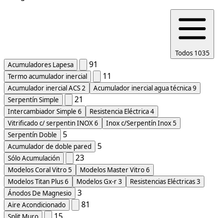
Todos
1035
91
Acumuladores Lapesa
11
Termo acumulador inercial
Acumulador inercial ACS
2
Acumulador inercial agua técnica
9
21
Serpentín Simple
Intercambiador Simple
6
Resistencia Eléctrica
4
Vitrificado c/ serpentin INOX
6
Inox c/Serpentín Inox
5
5
Serpentín Doble
5
Acumulador de doble pared
23
Sólo Acumulación
Modelos Coral Vitro
5
Modelos Master Vitro
6
Modelos Titan Plus
6
Modelos Gx-r
3
Resistencias Eléctricas
3
3
Ánodos De Magnesio
81
Aire Acondicionado
15
Split Muro