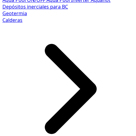
Aqua Pool ON/OFF
Aqua Pool Inverter
Aquahot
Depósitos inerciales para BC
Geotermia
Calderas