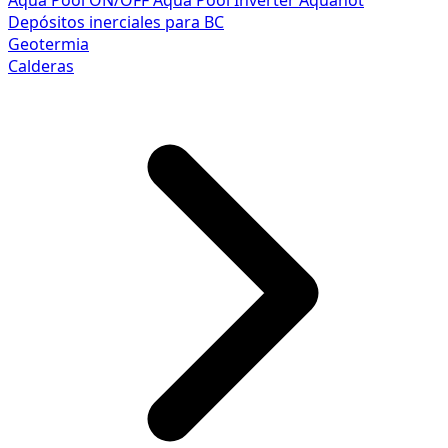
Aqua Pool ON/OFF
Aqua Pool Inverter
Aquahot
Depósitos inerciales para BC
Geotermia
Calderas