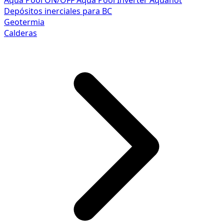
Aqua Pool ON/OFF
Aqua Pool Inverter
Aquahot
Depósitos inerciales para BC
Geotermia
Calderas