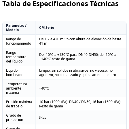
Tabla de Especificaciones Técnicas
Parámetro /
CM Serie
Modelo
Rango de
De 1,2 a 420 m3/h con altura de elevación de hasta
funcionamiento
41 m
Rango
De -10°C a +130°C para DN40-DN50; de -10°C a
temperatura
+140°C resto de gama
del líquido
Líquido
Limpio, sin sólidos ni abrasivos, no viscoso, no
bombeado
agresivo, no cristalizado y químicamente neutro
Temperatura
ambiente
+40°C
máxima
Presión máxima
10 bar (1000 kPa): DN40 / DN50; 16 bar (1600 kPa):
de trabajo
Resto de gama
Grado de
IP55
protección
Clase de