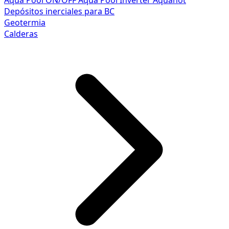
Aqua Pool ON/OFF
Aqua Pool Inverter
Aquahot
Depósitos inerciales para BC
Geotermia
Calderas