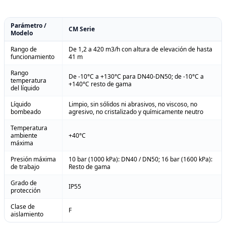
Parámetro /
CM Serie
Modelo
Rango de
De 1,2 a 420 m3/h con altura de elevación de hasta
funcionamiento
41 m
Rango
De -10°C a +130°C para DN40-DN50; de -10°C a
temperatura
+140°C resto de gama
del líquido
Líquido
Limpio, sin sólidos ni abrasivos, no viscoso, no
bombeado
agresivo, no cristalizado y químicamente neutro
Temperatura
ambiente
+40°C
máxima
Presión máxima
10 bar (1000 kPa): DN40 / DN50; 16 bar (1600 kPa):
de trabajo
Resto de gama
Grado de
IP55
protección
Clase de
F
aislamiento