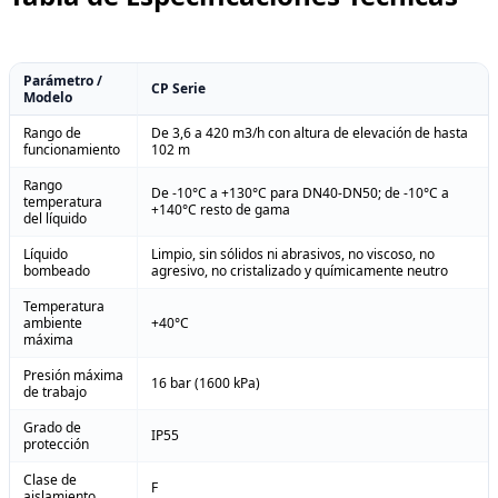
Parámetro /
CP Serie
Modelo
Rango de
De 3,6 a 420 m3/h con altura de elevación de hasta
funcionamiento
102 m
Rango
De -10°C a +130°C para DN40-DN50; de -10°C a
temperatura
+140°C resto de gama
del líquido
Líquido
Limpio, sin sólidos ni abrasivos, no viscoso, no
bombeado
agresivo, no cristalizado y químicamente neutro
Temperatura
ambiente
+40°C
máxima
Presión máxima
16 bar (1600 kPa)
de trabajo
Grado de
IP55
protección
Clase de
F
aislamiento