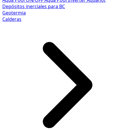
Aqua Pool ON/OFF
Aqua Pool Inverter
Aquahot
Depósitos inerciales para BC
Geotermia
Calderas