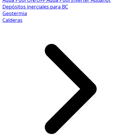
Aqua Pool ON/OFF
Aqua Pool Inverter
Aquahot
Depósitos inerciales para BC
Geotermia
Calderas