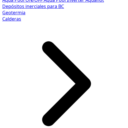
Aqua Pool ON/OFF
Aqua Pool Inverter
Aquahot
Depósitos inerciales para BC
Geotermia
Calderas