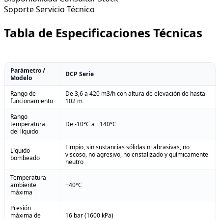
Soporte
Servicio Técnico
Tabla de Especificaciones Técnicas
Parámetro /
DCP Serie
Modelo
Rango de
De 3,6 a 420 m3/h con altura de elevación de hasta
funcionamiento
102 m
Rango
temperatura
De -10°C a +140°C
del líquido
Limpio, sin sustancias sólidas ni abrasivas, no
Líquido
viscoso, no agresivo, no cristalizado y químicamente
bombeado
neutro
Temperatura
ambiente
+40°C
máxima
Presión
máxima de
16 bar (1600 kPa)