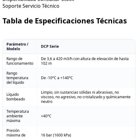
Soporte
Servicio Técnico
Tabla de Especificaciones Técnicas
Parámetro /
DCP Serie
Modelo
Rango de
De 3,6 a 420 m3/h con altura de elevación de hasta
funcionamiento
102 m
Rango
temperatura
De -10°C a +140°C
del líquido
Limpio, sin sustancias sólidas ni abrasivas, no
Líquido
viscoso, no agresivo, no cristalizado y químicamente
bombeado
neutro
Temperatura
ambiente
+40°C
máxima
Presión
máxima de
16 bar (1600 kPa)