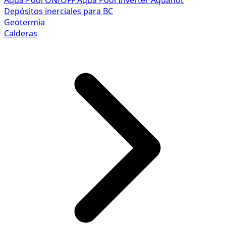
Aqua Pool ON/OFF
Aqua Pool Inverter
Aquahot
Depósitos inerciales para BC
Geotermia
Calderas