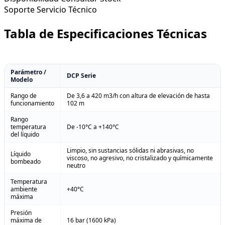
Soporte
Servicio Técnico
Tabla de Especificaciones Técnicas
Parámetro /
DCP Serie
Modelo
Rango de
De 3,6 a 420 m3/h con altura de elevación de hasta
funcionamiento
102 m
Rango
temperatura
De -10°C a +140°C
del líquido
Limpio, sin sustancias sólidas ni abrasivas, no
Líquido
viscoso, no agresivo, no cristalizado y químicamente
bombeado
neutro
Temperatura
ambiente
+40°C
máxima
Presión
máxima de
16 bar (1600 kPa)