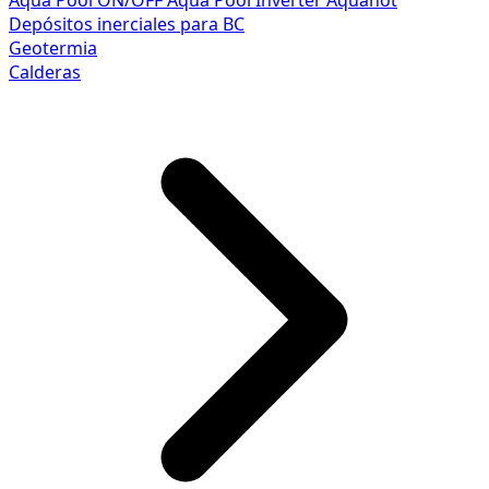
Aqua Pool ON/OFF
Aqua Pool Inverter
Aquahot
Depósitos inerciales para BC
Geotermia
Calderas