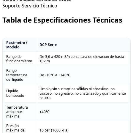
Soporte
Servicio Técnico
Tabla de Especificaciones Técnicas
Parámetro /
DCP Serie
Modelo
Rango de
De 3,6 a 420 m3/h con altura de elevación de hasta
funcionamiento
102 m
Rango
temperatura
De -10°C a +140°C
del líquido
Limpio, sin sustancias sólidas ni abrasivas, no
Líquido
viscoso, no agresivo, no cristalizado y químicamente
bombeado
neutro
Temperatura
ambiente
+40°C
máxima
Presión
máxima de
16 bar (1600 kPa)