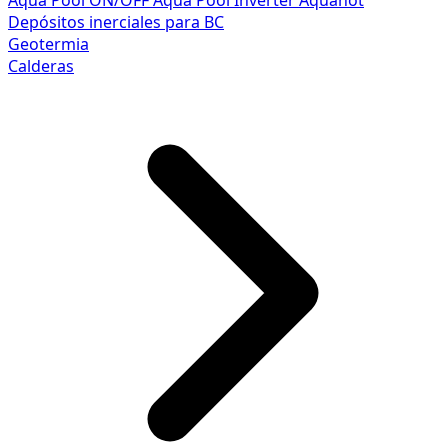
Aqua Pool ON/OFF
Aqua Pool Inverter
Aquahot
Depósitos inerciales para BC
Geotermia
Calderas