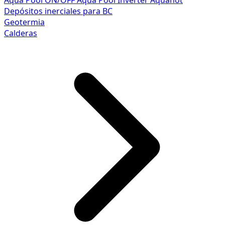
Aqua Pool ON/OFF
Aqua Pool Inverter
Aquahot
Depósitos inerciales para BC
Geotermia
Calderas