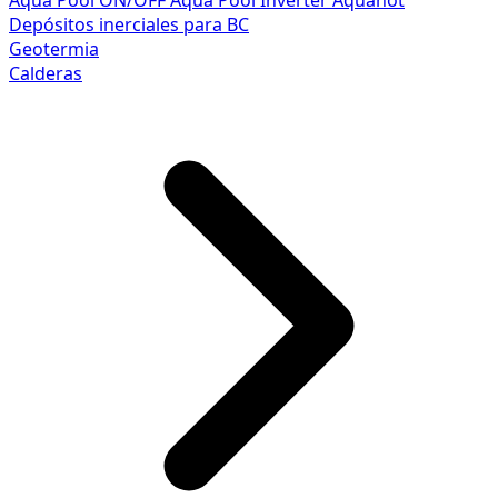
Aqua Pool ON/OFF
Aqua Pool Inverter
Aquahot
Depósitos inerciales para BC
Geotermia
Calderas