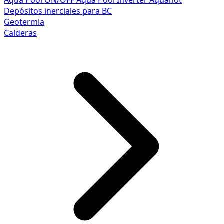
Aqua Pool ON/OFF
Aqua Pool Inverter
Aquahot
Depósitos inerciales para BC
Geotermia
Calderas