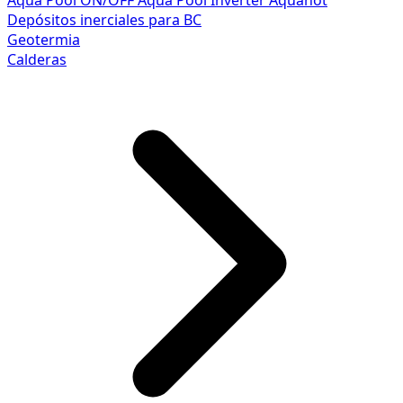
Aqua Pool ON/OFF
Aqua Pool Inverter
Aquahot
Depósitos inerciales para BC
Geotermia
Calderas