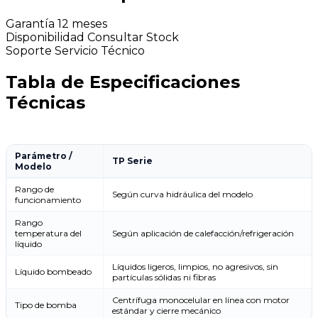
Garantía
12 meses
Disponibilidad
Consultar Stock
Soporte
Servicio Técnico
Tabla de Especificaciones
Técnicas
Parámetro /
TP Serie
Modelo
Rango de
Según curva hidráulica del modelo
funcionamiento
Rango
temperatura del
Según aplicación de calefacción/refrigeración
líquido
Líquidos ligeros, limpios, no agresivos, sin
Líquido bombeado
partículas sólidas ni fibras
Centrífuga monocelular en línea con motor
Tipo de bomba
estándar y cierre mecánico