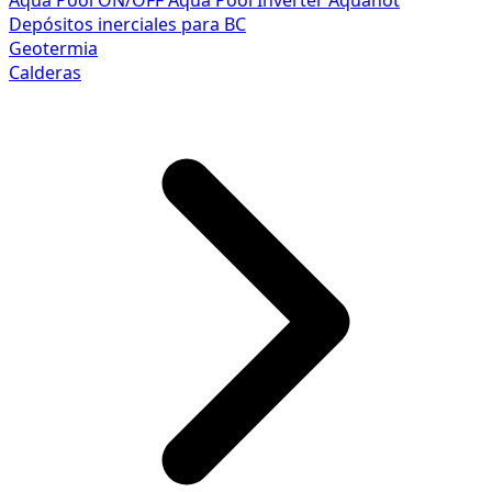
Aqua Pool ON/OFF
Aqua Pool Inverter
Aquahot
Depósitos inerciales para BC
Geotermia
Calderas