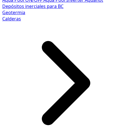
Aqua Pool ON/OFF
Aqua Pool Inverter
Aquahot
Depósitos inerciales para BC
Geotermia
Calderas