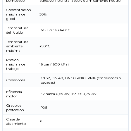
bombeado
agresivo, no cristalizado y químicamente neutro
Concentración
máxima de
50%
glicol
Temperatura
De -15°C a +140°C
del líquido
Temperatura
ambiente
+50°C
máxima
Presión
máxima de
16 bar (1600 kPa)
trabajo
DN 32, DN 40, DN 50 PN10, PN16 (embridadas o
Conexiones
roscadas)
Eficiencia
IE2 hasta 0,55 kW; IE3 >= 0,75 kW
motor
Grado de
IPX5
protección
Clase de
F
aislamiento