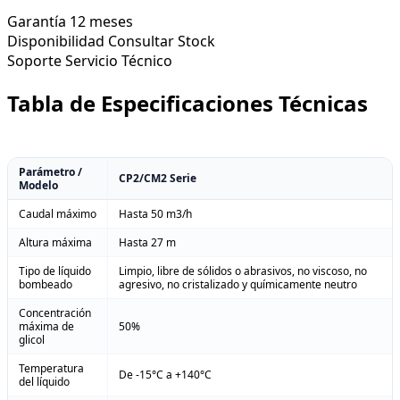
Garantía
12 meses
Disponibilidad
Consultar Stock
Soporte
Servicio Técnico
Tabla de Especificaciones Técnicas
Parámetro /
CP2/CM2 Serie
Modelo
Caudal máximo
Hasta 50 m3/h
Altura máxima
Hasta 27 m
Tipo de líquido
Limpio, libre de sólidos o abrasivos, no viscoso, no
bombeado
agresivo, no cristalizado y químicamente neutro
Concentración
máxima de
50%
glicol
Temperatura
De -15°C a +140°C
del líquido