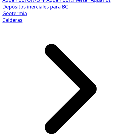
Aqua Pool ON/OFF
Aqua Pool Inverter
Aquahot
Depósitos inerciales para BC
Geotermia
Calderas