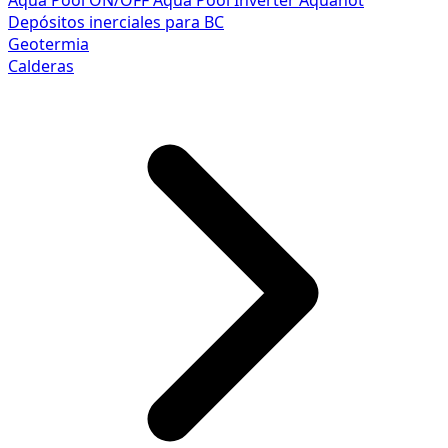
Aqua Pool ON/OFF
Aqua Pool Inverter
Aquahot
Depósitos inerciales para BC
Geotermia
Calderas