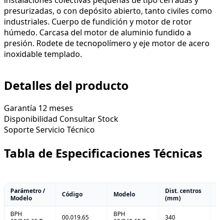
presurizadas, o con depósito abierto, tanto civiles como
industriales. Cuerpo de fundición y motor de rotor
húmedo. Carcasa del motor de aluminio fundido a
presión. Rodete de tecnopolímero y eje motor de acero
inoxidable templado.
Detalles del producto
Garantía
12 meses
Disponibilidad
Consultar Stock
Soporte
Servicio Técnico
Tabla de Especificaciones Técnicas
Parámetro /
Dist. centros
Código
Modelo
C
Modelo
(mm)
BPH
BPH
00.019.65
340
D