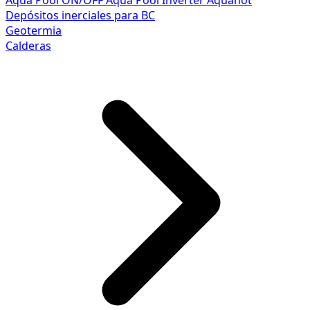
Aqua Pool ON/OFF
Aqua Pool Inverter
Aquahot
Depósitos inerciales para BC
Geotermia
Calderas