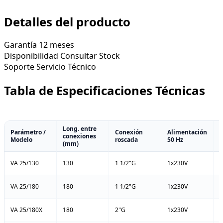
Detalles del producto
Garantía
12 meses
Disponibilidad
Consultar Stock
Soporte
Servicio Técnico
Tabla de Especificaciones Técnicas
Long. entre
Parámetro /
Conexión
Alimentación
conexiones
P
Modelo
roscada
50 Hz
(mm)
VA 25/130
130
1 1/2"G
1x230V
4
VA 25/180
180
1 1/2"G
1x230V
4
VA 25/180X
180
2"G
1x230V
4