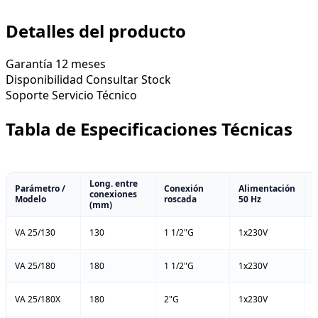
Detalles del producto
Garantía
12 meses
Disponibilidad
Consultar Stock
Soporte
Servicio Técnico
Tabla de Especificaciones Técnicas
Long. entre
Parámetro /
Conexión
Alimentación
conexiones
P
Modelo
roscada
50 Hz
(mm)
VA 25/130
130
1 1/2"G
1x230V
4
VA 25/180
180
1 1/2"G
1x230V
4
VA 25/180X
180
2"G
1x230V
4