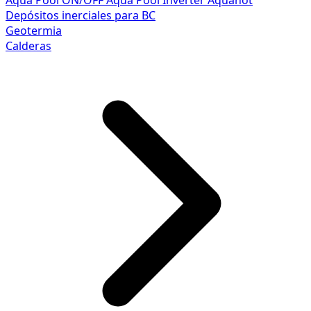
Aqua Pool ON/OFF
Aqua Pool Inverter
Aquahot
Depósitos inerciales para BC
Geotermia
Calderas