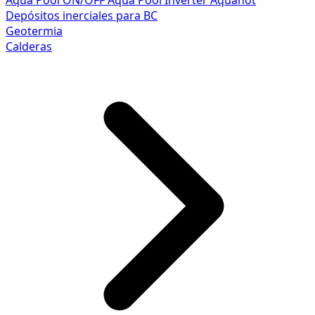
Aqua Pool ON/OFF
Aqua Pool Inverter
Aquahot
Depósitos inerciales para BC
Geotermia
Calderas