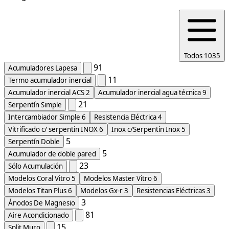
Todos
1035
91
Acumuladores Lapesa
11
Termo acumulador inercial
Acumulador inercial ACS
2
Acumulador inercial agua técnica
9
21
Serpentín Simple
Intercambiador Simple
6
Resistencia Eléctrica
4
Vitrificado c/ serpentin INOX
6
Inox c/Serpentín Inox
5
5
Serpentín Doble
5
Acumulador de doble pared
23
Sólo Acumulación
Modelos Coral Vitro
5
Modelos Master Vitro
6
Modelos Titan Plus
6
Modelos Gx-r
3
Resistencias Eléctricas
3
3
Ánodos De Magnesio
81
Aire Acondicionado
15
Split Muro