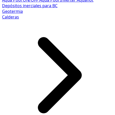
Aqua Pool ON/OFF
Aqua Pool Inverter
Aquahot
Depósitos inerciales para BC
Geotermia
Calderas