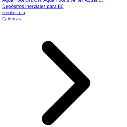
Aqua Pool ON/OFF
Aqua Pool Inverter
Aquahot
Depósitos inerciales para BC
Geotermia
Calderas