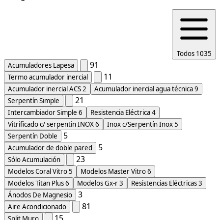
Todos
1035
91
Acumuladores Lapesa
11
Termo acumulador inercial
Acumulador inercial ACS
2
Acumulador inercial agua técnica
9
21
Serpentín Simple
Intercambiador Simple
6
Resistencia Eléctrica
4
Vitrificado c/ serpentin INOX
6
Inox c/Serpentín Inox
5
5
Serpentín Doble
5
Acumulador de doble pared
23
Sólo Acumulación
Modelos Coral Vitro
5
Modelos Master Vitro
6
Modelos Titan Plus
6
Modelos Gx-r
3
Resistencias Eléctricas
3
3
Ánodos De Magnesio
81
Aire Acondicionado
15
Split Muro